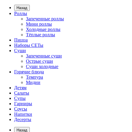
Назад
Роллы
Запеченные роллы
Мини роллы
Холодные роллы
Тёплые роллы
Пицца
Наборы СЕТы
Суши
Запеченные суши
Острые суши
Суши холодные
Горячие блюда
Темпура
Мидии
Детям
Салаты
Супы
Гарниры
Соусы
Напитки
Десерты
Назад