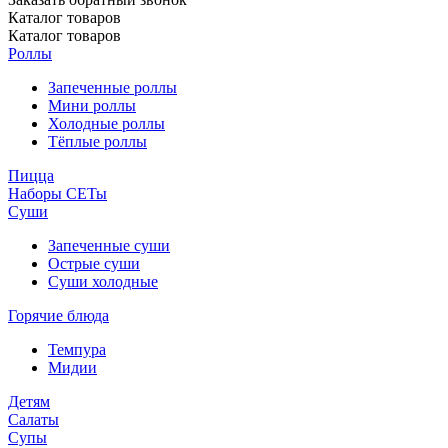
Каталог
товаров
Каталог
товаров
Роллы
Запеченные роллы
Мини роллы
Холодные роллы
Тёплые роллы
Пицца
Наборы СЕТы
Суши
Запеченные суши
Острые суши
Суши холодные
Горячие блюда
Темпура
Мидии
Детям
Салаты
Супы