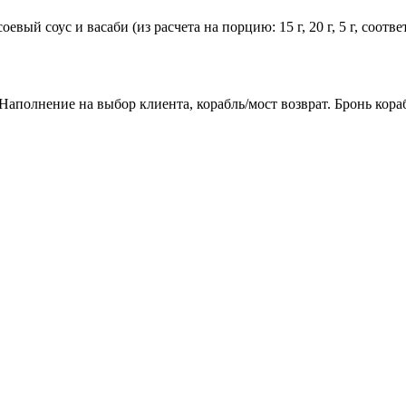
евый соус и васаби (из расчета на порцию: 15 г, 20 г, 5 г, соот
аполнение на выбор клиента, корабль/мост возврат. Бронь кораб