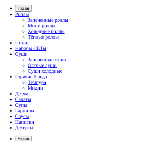
Назад
Роллы
Запеченные роллы
Мини роллы
Холодные роллы
Тёплые роллы
Пицца
Наборы СЕТы
Суши
Запеченные суши
Острые суши
Суши холодные
Горячие блюда
Темпура
Мидии
Детям
Салаты
Супы
Гарниры
Соусы
Напитки
Десерты
Назад