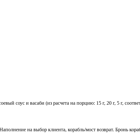
евый соус и васаби (из расчета на порцию: 15 г, 20 г, 5 г, соот
аполнение на выбор клиента, корабль/мост возврат. Бронь кораб