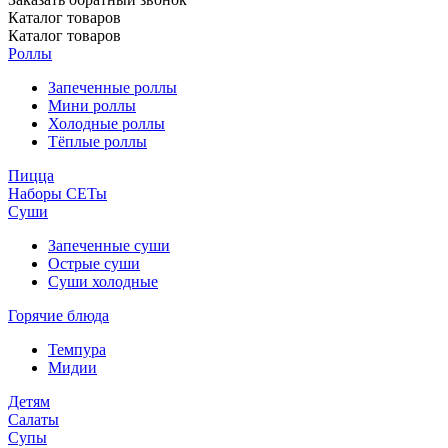
Каталог
товаров
Каталог
товаров
Роллы
Запеченные роллы
Мини роллы
Холодные роллы
Тёплые роллы
Пицца
Наборы СЕТы
Суши
Запеченные суши
Острые суши
Суши холодные
Горячие блюда
Темпура
Мидии
Детям
Салаты
Супы