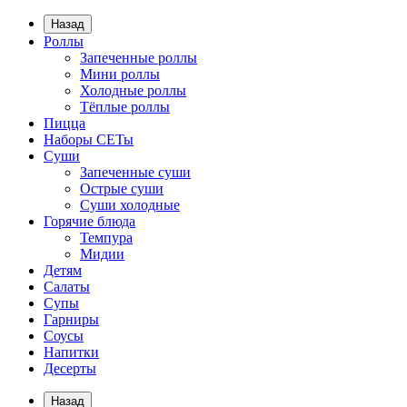
Назад
Роллы
Запеченные роллы
Мини роллы
Холодные роллы
Тёплые роллы
Пицца
Наборы СЕТы
Суши
Запеченные суши
Острые суши
Суши холодные
Горячие блюда
Темпура
Мидии
Детям
Салаты
Супы
Гарниры
Соусы
Напитки
Десерты
Назад