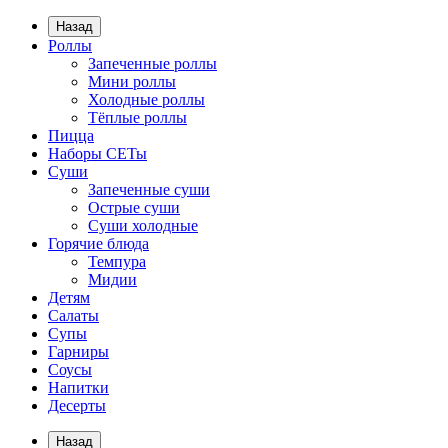
Назад
Роллы
Запеченные роллы
Мини роллы
Холодные роллы
Тёплые роллы
Пицца
Наборы СЕТы
Суши
Запеченные суши
Острые суши
Суши холодные
Горячие блюда
Темпура
Мидии
Детям
Салаты
Супы
Гарниры
Соусы
Напитки
Десерты
Назад