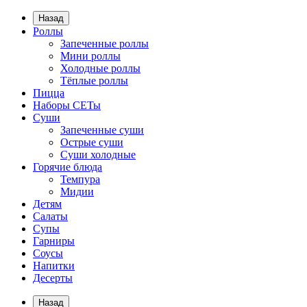
Назад
Роллы
Запеченные роллы
Мини роллы
Холодные роллы
Тёплые роллы
Пицца
Наборы СЕТы
Суши
Запеченные суши
Острые суши
Суши холодные
Горячие блюда
Темпура
Мидии
Детям
Салаты
Супы
Гарниры
Соусы
Напитки
Десерты
Назад