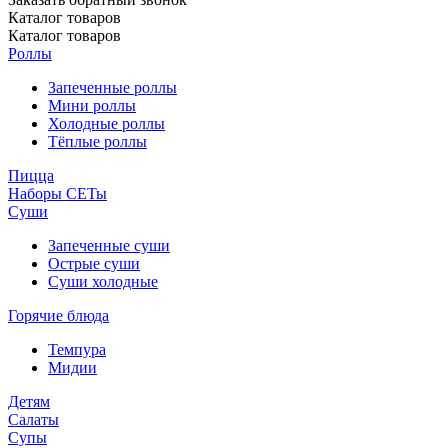
Каталог
товаров
Каталог
товаров
Роллы
Запеченные роллы
Мини роллы
Холодные роллы
Тёплые роллы
Пицца
Наборы СЕТы
Суши
Запеченные суши
Острые суши
Суши холодные
Горячие блюда
Темпура
Мидии
Детям
Салаты
Супы