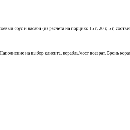
евый соус и васаби (из расчета на порцию: 15 г, 20 г, 5 г, соот
аполнение на выбор клиента, корабль/мост возврат. Бронь кораб