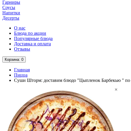
Гарниры
Соусы
Напитки
Десерты
О нас
Блюда по акции
Популярные блюда
Доставка и оплата
Отзывы
Корзина
: 0
Главная
Пицца
Суши Шторм: доставим блюдо "Цыпленок Барбекью " по