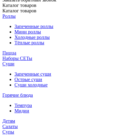
Каталог
товаров
Каталог
товаров
Роллы
Запеченные роллы
Мини роллы
Холодные роллы
Тёплые роллы
Пицца
Наборы СЕТы
Суши
Запеченные суши
Острые суши
Суши холодные
Горячие блюда
Темпура
Мидии
Детям
Салаты
Супы