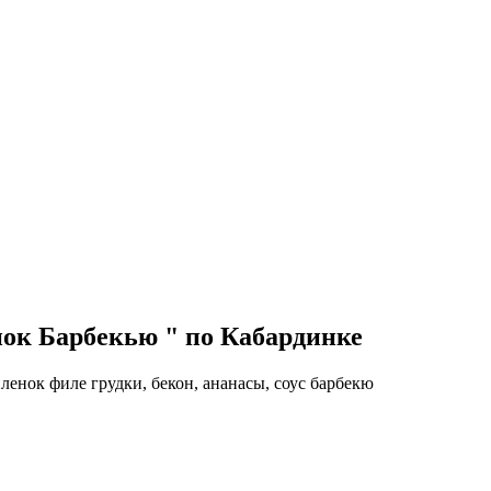
ок Барбекью " по Кабардинке
енок филе грудки, бекон, ананасы, соус барбекю