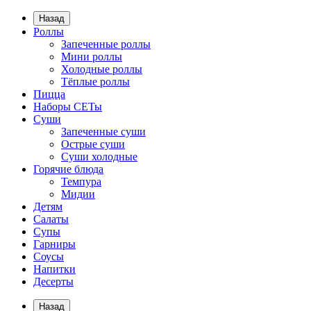
Назад
Роллы
Запеченные роллы
Мини роллы
Холодные роллы
Тёплые роллы
Пицца
Наборы СЕТы
Суши
Запеченные суши
Острые суши
Суши холодные
Горячие блюда
Темпура
Мидии
Детям
Салаты
Супы
Гарниры
Соусы
Напитки
Десерты
Назад