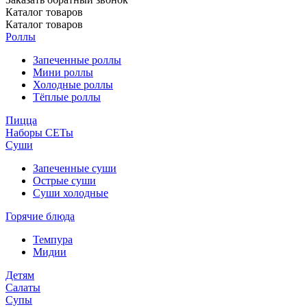
Каталог
товаров
Каталог
товаров
Роллы
Запеченные роллы
Мини роллы
Холодные роллы
Тёплые роллы
Пицца
Наборы СЕТы
Суши
Запеченные суши
Острые суши
Суши холодные
Горячие блюда
Темпура
Мидии
Детям
Салаты
Супы