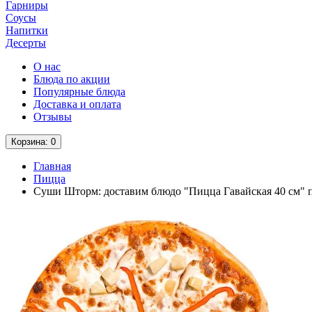
Гарниры
Соусы
Напитки
Десерты
О нас
Блюда по акции
Популярные блюда
Доставка и оплата
Отзывы
Корзина
: 0
Главная
Пицца
Суши Шторм: доставим блюдо "Пицца Гавайская 40 см" 