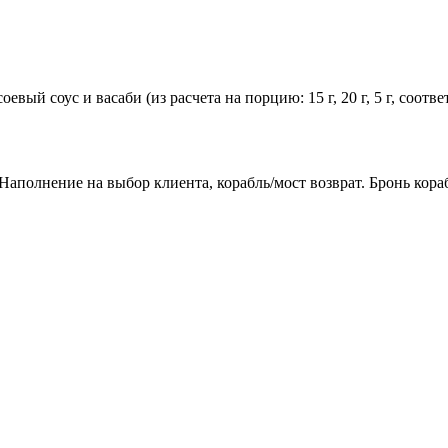
евый соус и васаби (из расчета на порцию: 15 г, 20 г, 5 г, соот
аполнение на выбор клиента, корабль/мост возврат. Бронь кораб