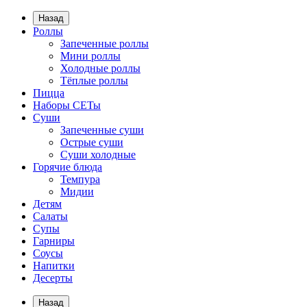
Назад
Роллы
Запеченные роллы
Мини роллы
Холодные роллы
Тёплые роллы
Пицца
Наборы СЕТы
Суши
Запеченные суши
Острые суши
Суши холодные
Горячие блюда
Темпура
Мидии
Детям
Салаты
Супы
Гарниры
Соусы
Напитки
Десерты
Назад