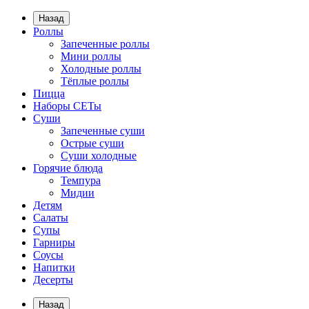
Назад
Роллы
Запеченные роллы
Мини роллы
Холодные роллы
Тёплые роллы
Пицца
Наборы СЕТы
Суши
Запеченные суши
Острые суши
Суши холодные
Горячие блюда
Темпура
Мидии
Детям
Салаты
Супы
Гарниры
Соусы
Напитки
Десерты
Назад