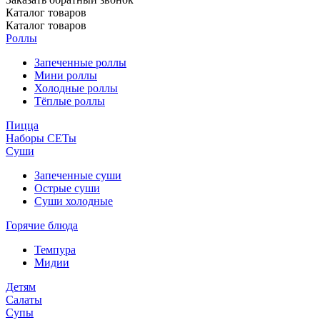
Каталог
товаров
Каталог
товаров
Роллы
Запеченные роллы
Мини роллы
Холодные роллы
Тёплые роллы
Пицца
Наборы СЕТы
Суши
Запеченные суши
Острые суши
Суши холодные
Горячие блюда
Темпура
Мидии
Детям
Салаты
Супы