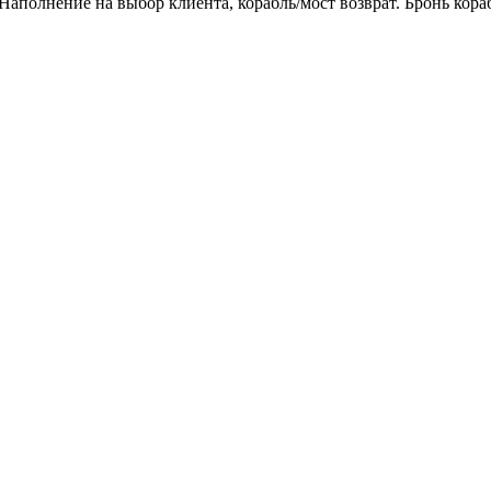
аполнение на выбор клиента, корабль/мост возврат. Бронь кораб