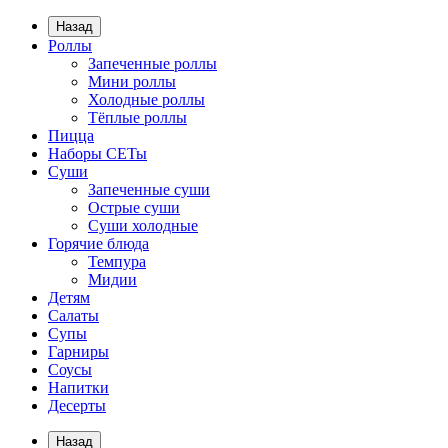
Назад
Роллы
Запеченные роллы
Мини роллы
Холодные роллы
Тёплые роллы
Пицца
Наборы СЕТы
Суши
Запеченные суши
Острые суши
Суши холодные
Горячие блюда
Темпура
Мидии
Детям
Салаты
Супы
Гарниры
Соусы
Напитки
Десерты
Назад