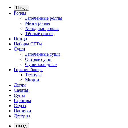
Назад
Роллы
Запеченные роллы
Мини роллы
Холодные роллы
Тёплые роллы
Пицца
Наборы СЕТы
Суши
Запеченные суши
Острые суши
Суши холодные
Горячие блюда
Темпура
Мидии
Детям
Салаты
Супы
Гарниры
Соусы
Напитки
Десерты
Назад