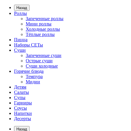
Назад
Роллы
Запеченные роллы
Мини роллы
Холодные роллы
Тёплые роллы
Пицца
Наборы СЕТы
Суши
Запеченные суши
Острые суши
Суши холодные
Горячие блюда
Темпура
Мидии
Детям
Салаты
Супы
Гарниры
Соусы
Напитки
Десерты
Назад