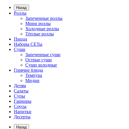
Назад
Роллы
Запеченные роллы
Мини роллы
Холодные роллы
Тёплые роллы
Пицца
Наборы СЕТы
Суши
Запеченные суши
Острые суши
Суши холодные
Горячие блюда
Темпура
Мидии
Детям
Салаты
Супы
Гарниры
Соусы
Напитки
Десерты
Назад